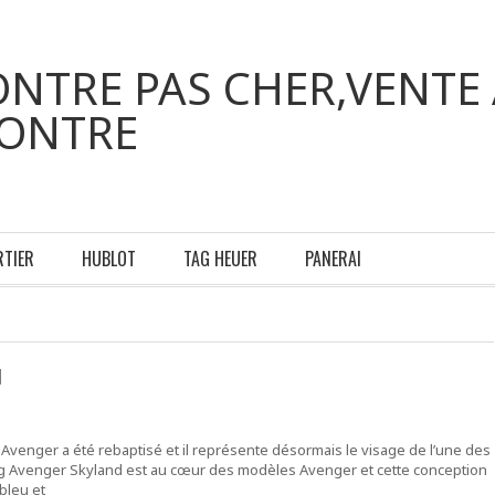
NTRE PAS CHER,VENTE 
MONTRE
RTIER
HUBLOT
TAG HEUER
PANERAI
d
Avenger a été rebaptisé et il représente désormais le visage de l’une des
itling Avenger Skyland est au cœur des modèles Avenger et cette conception
bleu et