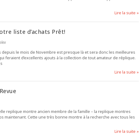
Lire la suite »
re liste d’achats Prêt!
olex
ts depuis le mois de Novembre est presque là et sera donc les meilleures
 feraient d’excellents ajouts à la collection de tout amateur de réplique.
us
Lire la suite »
 Revue
belle replique montre ancien membre de la famille – la replique montres
ps maintenant. Cette une très bonne montre à la recherche avec tous les
Lire la suite »