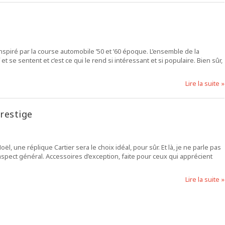
spiré par la course automobile ’50 et ’60 époque. L’ensemble de la
t se sentent et c’est ce qui le rend si intéressant et si populaire. Bien sûr,
Lire la suite »
prestige
 une réplique Cartier sera le choix idéal, pour sûr. Et là, je ne parle pas
aspect général. Accessoires d’exception, faite pour ceux qui apprécient
Lire la suite »