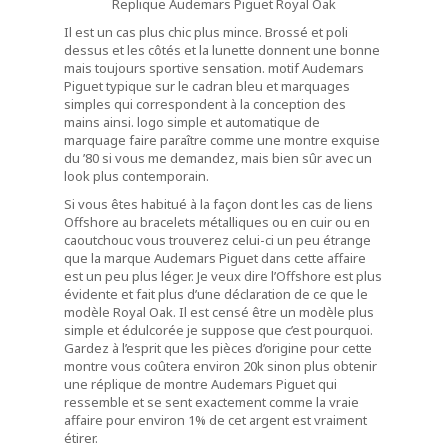
Replique Audemars Piguet Royal Oak
Il est un cas plus chic plus mince. Brossé et poli
dessus et les côtés et la lunette donnent une bonne
mais toujours sportive sensation. motif Audemars
Piguet typique sur le cadran bleu et marquages ​​
simples qui correspondent à la conception des
mains ainsi. logo simple et automatique de
marquage faire paraître comme une montre exquise
du ’80 si vous me demandez, mais bien sûr avec un
look plus contemporain.
Si vous êtes habitué à la façon dont les cas de liens
Offshore au bracelets métalliques ou en cuir ou en
caoutchouc vous trouverez celui-ci un peu étrange
que la marque Audemars Piguet dans cette affaire
est un peu plus léger. Je veux dire l’Offshore est plus
évidente et fait plus d’une déclaration de ce que le
modèle Royal Oak. Il est censé être un modèle plus
simple et édulcorée je suppose que c’est pourquoi.
Gardez à l’esprit que les pièces d’origine pour cette
montre vous coûtera environ 20k sinon plus obtenir
une réplique de montre Audemars Piguet qui
ressemble et se sent exactement comme la vraie
affaire pour environ 1% de cet argent est vraiment
étirer.