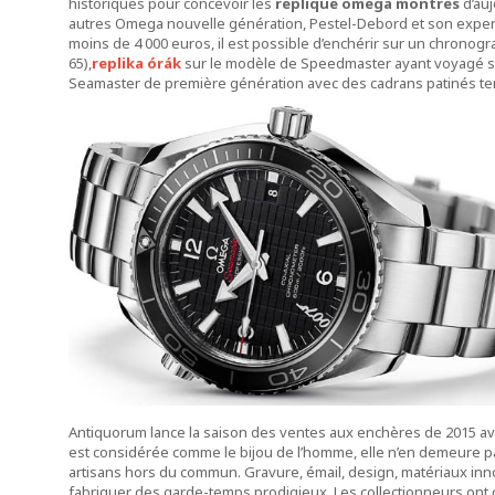
historiques pour concevoir les
replique omega montres
d’auj
autres Omega nouvelle génération, Pestel-Debord et son expert
moins de 4 000 euros, il est possible d’enchérir sur un chronogr
65),
replika órák
sur le modèle de Speedmaster ayant voyagé sur
Seamaster de première génération avec des cadrans patinés terri
Antiquorum lance la saison des ventes aux enchères de 2015 avec
est considérée comme le bijou de l’homme, elle n’en demeure pas
artisans hors du commun. Gravure, émail, design, matériaux inno
fabriquer des garde-temps prodigieux. Les collectionneurs ont 