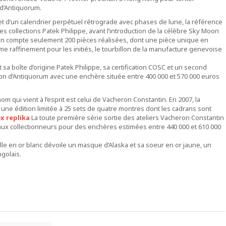
 d’Antiquorum.
 et d’un calendrier perpétuel rétrograde avec phases de lune, la référence
 collections Patek Philippe, avant l’introduction de la célèbre Sky Moon
0, on compte seulement 200 pièces réalisées, dont une pièce unique en
ime raffinement pour les initiés, le tourbillon de la manufacture genevoise
sa boîte d’origine Patek Philippe, sa certification COSC et un second
ion d’Antiquorum avec une enchère située entre 400 000 et 570 000 euros
m qui vient à l’esprit est celui de Vacheron Constantin. En 2007, la
 une édition limitée à 25 sets de quatre montres dont les cadrans sont
ex replika
La toute première série sortie des ateliers Vacheron Constantin
ux collectionneurs pour des enchères estimées entre 440 000 et 610 000
le en or blanc dévoile un masque d’Alaska et sa soeur en or jaune, un
ngolais.