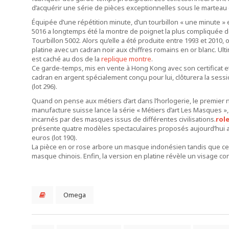
d’acquérir une série de pièces exceptionnelles sous le marteau
Équipée d’une répétition minute, d’un tourbillon « une minute »
5016 a longtemps été la montre de poignet la plus compliquée des
Tourbillon 5002. Alors qu’elle a été produite entre 1993 et 201
platine avec un cadran noir aux chiffres romains en or blanc. Ult
est caché au dos de la
replique montre
.
Ce garde-temps, mis en vente à Hong Kong avec son certificat et 
cadran en argent spécialement conçu pour lui, clôturera la sess
(lot 296).
Quand on pense aux métiers d’art dans l’horlogerie, le premier no
manufacture suisse lance la série « Métiers d’art Les Masques »,
incarnés par des masques issus de différentes civilisations.
rol
présente quatre modèles spectaculaires proposés aujourd’hui a
euros (lot 190).
La pièce en or rose arbore un masque indonésien tandis que cel
masque chinois. Enfin, la version en platine révèle un visage co
Omega