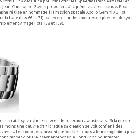
ourd’hui. Et à défaut de pouvoir s’offrir les Speedmaster, Seamaster et
 Jean-Christophe Guyon proposent d’acquérir les « originaux ». Pour
aphe réalisé en hommage à la mission spatiale Apollo Gemini XII (lot
 la Lune (lots 66 et 71) ou encore sur des montres de plongée de type
blement vintage (lots 138 et 139).
 un catalogue riche en pièces de collection… artistiques ! Si la montre
 moins une oeuvre d’art lorsque sa création se voit confier à des
vants… Les horlogers laissent parfois libre cours à leur imagination pour
donc rendez-vous le 7 février prochain à Hong Kong pour tenter