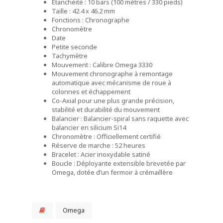
Étanchéité : 10 bars (100 mètres / 330 pieds)
Taille : 42.4 x 46.2 mm
Fonctions : Chronographe
Chronomètre
Date
Petite seconde
Tachymètre
Mouvement : Calibre Omega 3330
Mouvement chronographe à remontage
automatique avec mécanisme de roue à
colonnes et échappement
Co-Axial pour une plus grande précision,
stabilité et durabilité du mouvement
Balancier : Balancier-spiral sans raquette avec
balancier en silicium Si14
Chronomètre : Officiellement certifié
Réserve de marche : 52 heures
Bracelet : Acier inoxydable satiné
Boucle : Déployante extensible brevetée par
Omega, dotée d’un fermoir à crémaillère
Omega