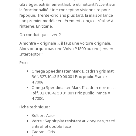
ultraléger, extrêmement lisible et mettant l’accent sur
la fonctionnalité. Une conception visionnaire pour
l’époque. Trente-cinq ans plus tard, la maison lance
son premier modèle entièrement conçu et réalisé à
l’interne. En titane.
On conduit quoi avec ?
A montre « originale », il faut une voiture originale.
Alors pourquoi pas une Volvo P1800 ou une Jensen
Interceptor ?
Prix :
Omega Speedmaster Mark II cadran gris mat :
Réf. 327.10.43.50.06.001 Prix public France =
4.700€
Omega Speedmaster Mark II cadran noir mat :
Réf. 327.10.43.50.01.001 Prix public France =
4.700€.
Fiche technique :
Boîtier : Acier
Verre : Saphir plat résistant aux rayures, traité
antireflet double face
Cadran : Gris