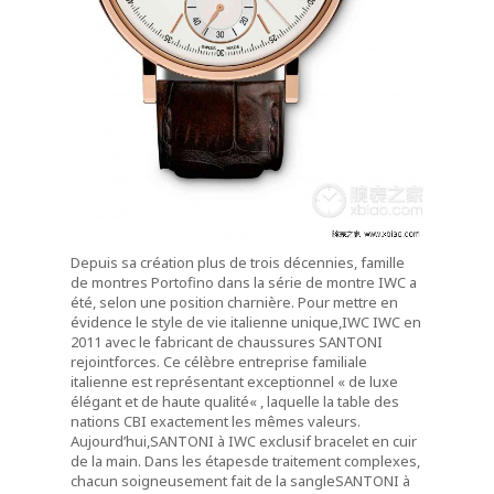
Depuis sa création
plus de trois décennies
,
famille
de montres Portofino
dans la série
de
montre IWC
a
été, selon
une position charnière
.
Pour mettre en
évidence
le style de vie
italienne unique
,
IWC IWC
en
2011 avec le
fabricant de chaussures
SANTONI
rejoint
forces
.
Ce célèbre
entreprise familiale
italienne
est
représentant exceptionnel
«
de luxe
élégant et
de haute qualité
« ,
laquelle la table des
nations
CBI
exactement les mêmes valeurs
.
Aujourd’hui
,
SANTONI
à
IWC
exclusif
bracelet en cuir
de
la main
.
Dans les étapes
de traitement complexes
,
chacun soigneusement
fait
de la sangle
SANTONI
à