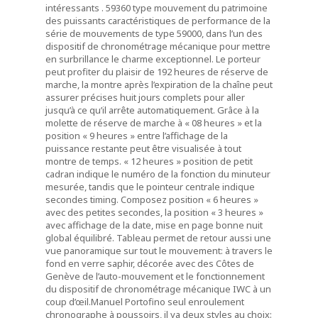
intéressants
.
59360 type mouvement du patrimoine
des puissants caractéristiques de performance de la
série de mouvements de type 59000, dans l’un des
dispositif de chronométrage mécanique pour mettre
en surbrillance le charme exceptionnel.
Le porteur
peut profiter du plaisir de 192 heures de réserve de
marche, la montre après l’expiration de la chaîne peut
assurer précises huit jours complets pour aller
jusqu’à ce qu’il arrête automatiquement.
Grâce à la
molette de réserve de marche à « 08 heures » et la
position « 9 heures » entre l’affichage de la
puissance restante peut être visualisée à tout
montre de temps.
« 12 heures » position de petit
cadran indique le numéro de la fonction du minuteur
mesurée, tandis que le pointeur centrale indique
secondes timing.
Composez position « 6 heures »
avec des petites secondes, la position « 3 heures »
avec affichage de la date, mise en page bonne nuit
global équilibré.
Tableau permet de retour aussi une
vue panoramique sur tout le mouvement: à travers le
fond en verre saphir, décorée avec des Côtes de
Genève de l’auto-mouvement et le fonctionnement
du dispositif de chronométrage mécanique IWC à un
coup d’œil.
Manuel Portofino seul enroulement
chronographe à poussoirs, il ya deux styles au choix: