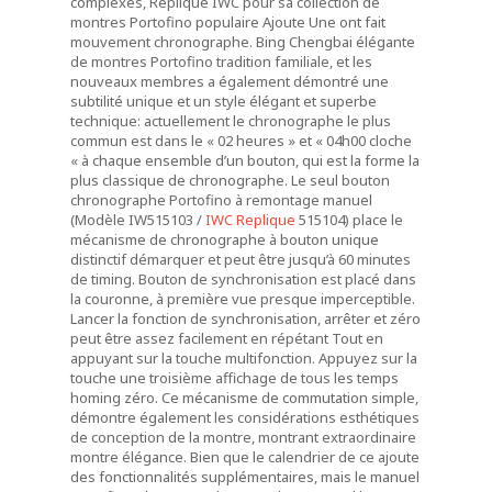
complexes, Replique IWC pour sa collection de
montres Portofino populaire Ajoute Une ont fait
mouvement chronographe. Bing Chengbai élégante
de montres Portofino tradition familiale, et les
nouveaux membres a également démontré une
subtilité unique et un style élégant et superbe
technique: actuellement le chronographe le plus
commun est dans le « 02 heures » et « 04h00 cloche
« à chaque ensemble d’un bouton, qui est la forme la
plus classique de chronographe. Le seul bouton
chronographe Portofino à remontage manuel
(Modèle IW515103 /
IWC Replique
515104) place le
mécanisme de chronographe à bouton unique
distinctif démarquer et peut être jusqu’à 60 minutes
de timing. Bouton de synchronisation est placé dans
la couronne, à première vue presque imperceptible.
Lancer la fonction de synchronisation, arrêter et zéro
peut être assez facilement en répétant Tout en
appuyant sur la touche multifonction. Appuyez sur la
touche une troisième affichage de tous les temps
homing zéro. Ce mécanisme de commutation simple,
démontre également les considérations esthétiques
de conception de la montre, montrant extraordinaire
montre élégance. Bien que le calendrier de ce ajoute
des fonctionnalités supplémentaires, mais le manuel