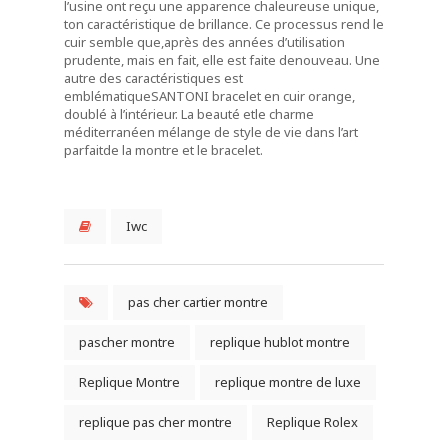
l’usine
ont reçu
une apparence
chaleureuse unique
,
ton caractéristique
de
brillance
.
Ce processus rend
le
cuir
semble que
,
après des années d’
utilisation
prudente,
mais en fait,
elle est faite de
nouveau
.
Une
autre
des caractéristiques
est
emblématique
SANTONI
bracelet en cuir
orange,
doublé à l’intérieur
.
La beauté et
le charme
méditerranéen
mélange de
style de
vie dans
l’art
parfait
de la montre
et le bracelet.
Iwc
pas cher cartier montre
pascher montre
replique hublot montre
Replique Montre
replique montre de luxe
replique pas cher montre
Replique Rolex